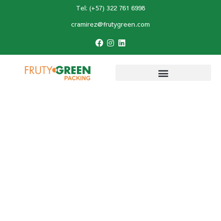
Tel: (+57) 322 761 6998
cramirez@frutygreen.com
Inicio
»
Aguacate hass
»
Abejas en Cultivo de
Aguacate: El Papel Esencial de las
Polinizadoras en una Cosecha Abundante
Abejas en Cultivo de
Aguacate: El Papel
Esencial de las
Polinizadoras en una
Cosecha Abundante