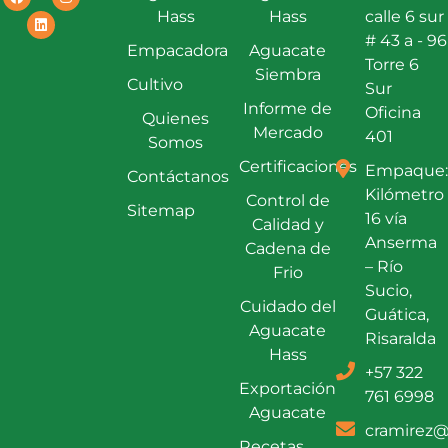
Hass
Hass
calle 6 sur
# 43 a - 96
Empacadora
Aguacate
Torre 6
Siembra
Cultivo
Sur
Informe de
Oficina
Quienes
Mercado
401
Somos
Certificaciones
Empaque:
Contáctanos
Kilómetro
Control de
Sitemap
16 vía
Calidad y
Anserma
Cadena de
– Río
Frio
Sucio,
Cuidado del
Guática,
Aguacate
Risaralda
Hass
+57 322
Exportación
761 6998
Aguacate
cramirez@
Recetas