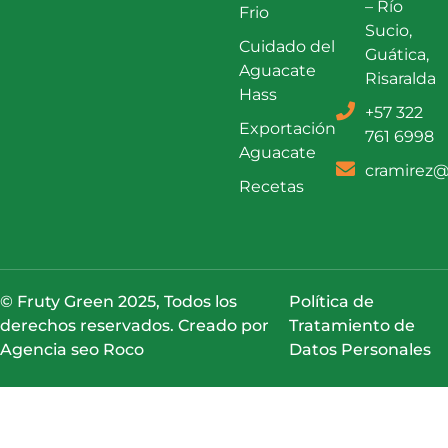
– Río
Frio
Sucio,
Cuidado del
Guática,
Aguacate
Risaralda
Hass
+57 322
Exportación
761 6998
Aguacate
cramirez@
Recetas
© Fruty Green 2025, Todos los
Política de
derechos reservados. Creado por
Tratamiento de
Agencia seo Roco
Datos Personales