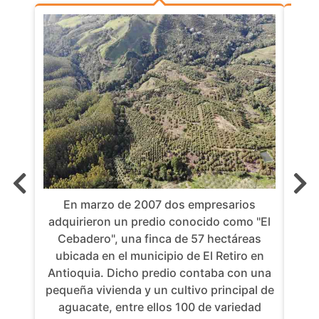
E
En marzo de 2007 dos empresarios
Ce
adquirieron un predio conocido como "El
int
Cebadero", una finca de 57 hectáreas
b
ubicada en el municipio de El Retiro en
empa
Antioquia. Dicho predio contaba con una
adem
pequeña vivienda y un cultivo principal de
zon
aguacate, entre ellos 100 de variedad