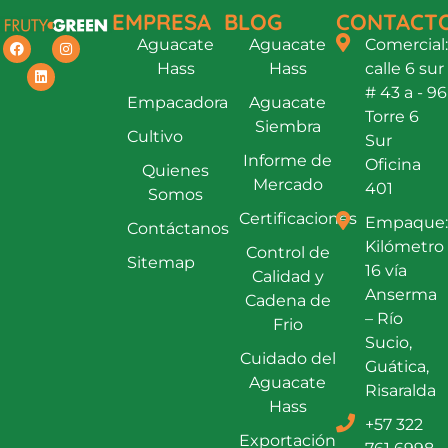
EMPRESA
BLOG
CONTACT
Aguacate
Aguacate
Comercial:
Hass
Hass
calle 6 sur
# 43 a - 96
Empacadora
Aguacate
Torre 6
Siembra
Cultivo
Sur
Informe de
Oficina
Quienes
Mercado
401
Somos
Certificaciones
Empaque:
Contáctanos
Kilómetro
Control de
Sitemap
16 vía
Calidad y
Anserma
Cadena de
– Río
Frio
Sucio,
Cuidado del
Guática,
Aguacate
Risaralda
Hass
+57 322
Exportación