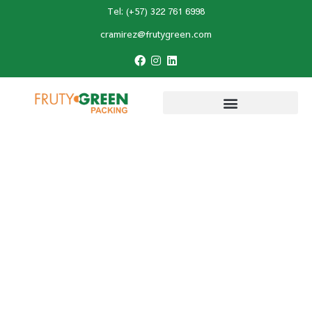
Tel: (+57) 322 761 6998
cramirez@frutygreen.com
Inicio
»
Certificaciones
»
Certificaciones de
Calidad en Poscosecha de Aguacate: Guía
Esencial
Certificaciones de
Calidad en Poscosecha
de Aguacate: Guía
Esencial