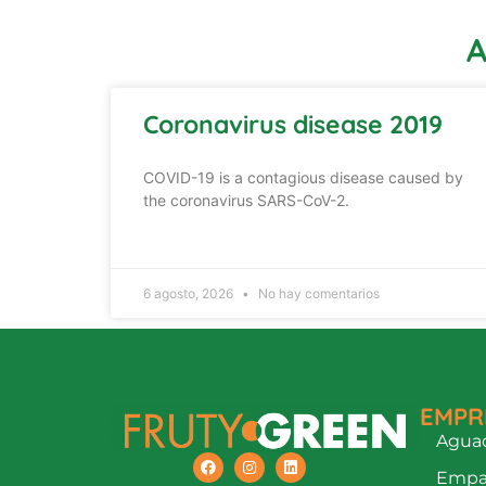
A
Coronavirus disease 2019
COVID-19 is a contagious disease caused by
the coronavirus SARS-CoV-2.
6 agosto, 2026
No hay comentarios
EMPR
Aguac
Empa