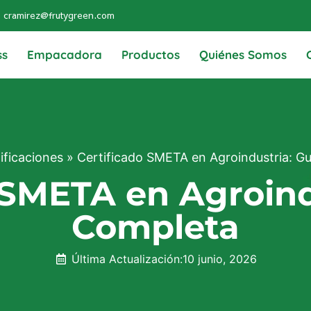
cramirez@frutygreen.com
ss
Empacadora
Productos
Quiénes Somos
ificaciones
»
Certificado SMETA en Agroindustria: G
 SMETA en Agroind
Completa
Última Actualización:
10 junio, 2026