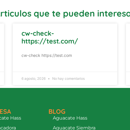
rticulos que te pueden interes
cw-check-
https://test.com/
cw-check https://test.com
6 agosto, 2026
No hay comentarios
ESA
BLOG
ate Hass
Aguacate Hass
cadora
Aguacate Siembra