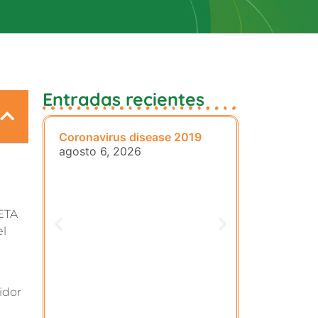
Entradas recientes
Coronavirus disease 2019
cw-check-h
agosto 6, 2026
agosto 6, 
META
el
idor