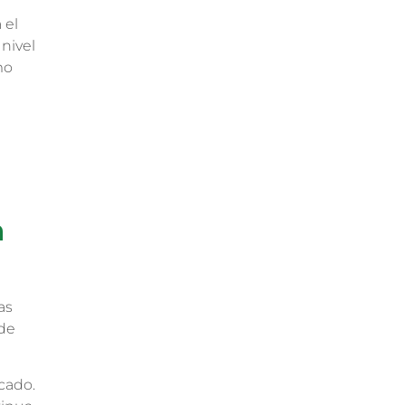
 el
nivel
mo
n
as
 de
icado.