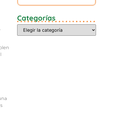
Categorías
e
plen
l
una
as