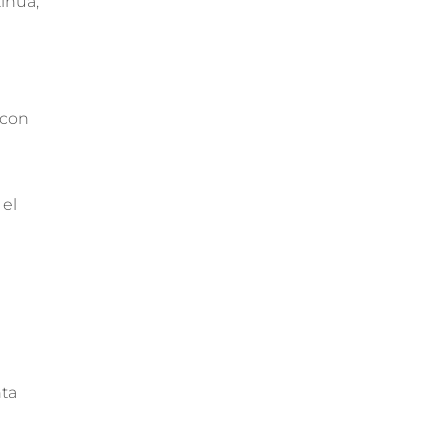
inua,
 con
 el
nta