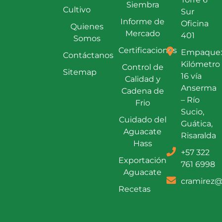
Siembra
Cultivo
Sur
Informe de
Oficina
Quienes
Mercado
401
Somos
Certificaciones
Empaque:
Contáctanos
Kilómetro
Control de
Sitemap
16 vía
Calidad y
Anserma
Cadena de
– Río
Frio
Sucio,
Cuidado del
Guática,
Aguacate
Risaralda
Hass
+57 322
Exportación
761 6998
Aguacate
cramirez@
Recetas