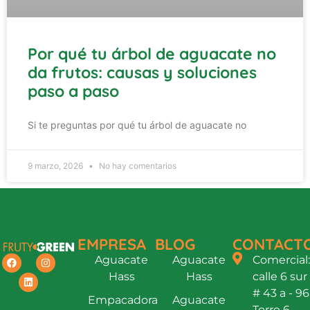
Por qué tu árbol de aguacate no
da frutos: causas y soluciones
paso a paso
Si te preguntas por qué tu árbol de aguacate no
9 marzo, 2026
No hay comentarios
EMPRESA
BLOG
CONTACT
Aguacate
Aguacate
Comercial:
Hass
Hass
calle 6 sur
# 43 a - 96
Empacadora
Aguacate
Torre 6