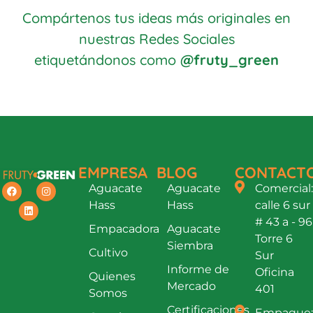
Compártenos tus ideas más originales en
nuestras Redes Sociales
etiquetándonos como
@fruty_green
EMPRESA
BLOG
CONTACT
Aguacate
Aguacate
Comercial:
Hass
Hass
calle 6 sur
# 43 a - 96
Empacadora
Aguacate
Torre 6
Siembra
Cultivo
Sur
Informe de
Oficina
Quienes
Mercado
401
Somos
Certificaciones
Empaque: