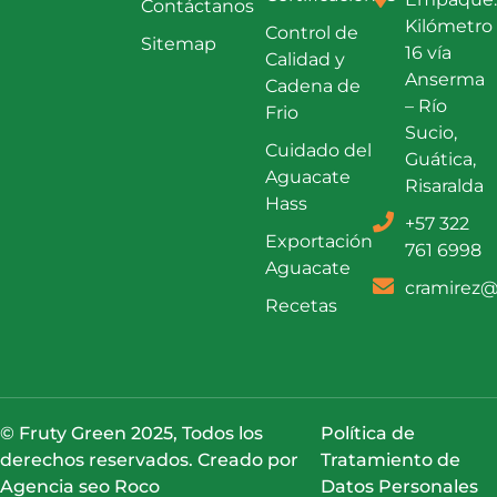
Contáctanos
Kilómetro
Control de
Sitemap
16 vía
Calidad y
Anserma
Cadena de
– Río
Frio
Sucio,
Cuidado del
Guática,
Aguacate
Risaralda
Hass
+57 322
Exportación
761 6998
Aguacate
cramirez@
Recetas
© Fruty Green 2025, Todos los
Política de
derechos reservados. Creado por
Tratamiento de
Agencia seo Roco
Datos Personales