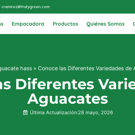
cramirez@frutygreen.com
ss
Empacadora
Productos
Quiénes Somos
guacate hass
»
Conoce las Diferentes Variedades de
as Diferentes Vari
Aguacates
Última Actualización:
28 mayo, 2026