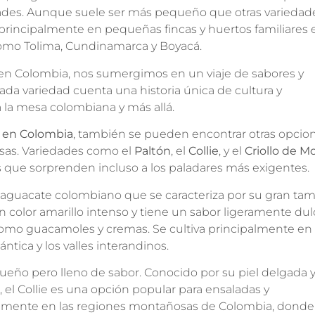
dades. Aunque suele ser más pequeño que otras variedad
principalmente en pequeñas fincas y huertos familiares 
como Tolima, Cundinamarca y Boyacá.
 en Colombia, nos sumergimos en un viaje de sabores y
Cada variedad cuenta una historia única de cultura y
 la mesa colombiana y más allá.
 en Colombia
, también se pueden encontrar otras opcio
sas. Variedades como el
Paltón
, el
Collie
, y el
Criollo de M
s que sorprenden incluso a los paladares más exigentes.
e aguacate colombiano que se caracteriza por su gran ta
n color amarillo intenso y tiene un sabor ligeramente dulc
como guacamoles y cremas. Se cultiva principalmente en 
ántica y los valles interandinos.
queño pero lleno de sabor. Conocido por su piel delgada 
, el Collie es una opción popular para ensaladas y
mente en las regiones montañosas de Colombia, donde 