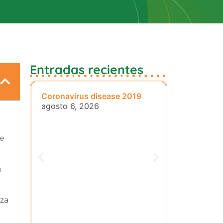
Entradas recientes
Coronavirus disease 2019
cw-check-h
agosto 6, 2026
agosto 6, 
te
n
eza