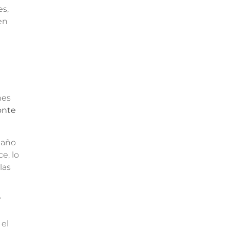
es,
en
nes
onte
maño
e, lo
las
y
el