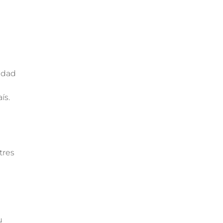
idad
ís.
tres
u